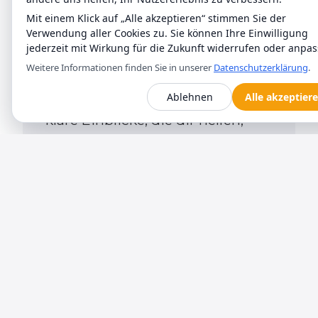
große und komplexe
Mit einem Klick auf „Alle akzeptieren“ stimmen Sie der
Datenmengen aus und bereiten
Verwendung aller Cookies zu. Sie können Ihre Einwilligung
sie so auf, dass du und dein
jederzeit mit Wirkung für die Zukunft widerrufen oder anpas
Team sofort erkennen, was
Weitere Informationen finden Sie in unserer
Datenschutzerklärung
.
wirklich wichtig ist. Statt Zahlen
Ablehnen
Alle akzeptier
zu interpretieren, bekommst du
klare Einblicke, die dir helfen,
schneller zu reagieren und
fundierte Entscheidungen zu
treffen.
Mit KI-Integrationen lassen sich
wiederkehrende Aufgaben
automatisieren – von einfachen